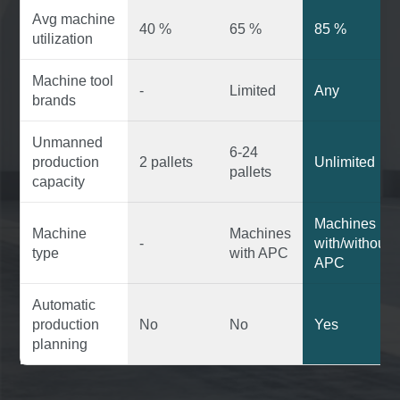
Avg machine
40 %
65 %
85 %
utilization
Machine tool
-
Limited
Any
brands
Unmanned
6-24
production
2 pallets
Unlimited
pallets
capacity
Machines
Machine
Machines
-
with/without
type
with APC
APC
Automatic
production
No
No
Yes
planning