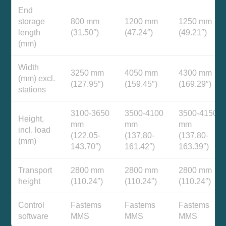
End
storage
800 mm
1200 mm
1250 mm
length
(31.50″)
(47.24″)
(49.21″)
(mm)
Width
3250 mm
4050 mm
4300 mm
(mm) excl.
(127.95″)
(159.45″)
(169.29″)
stations
3100-3650
3500-4100
3500-4150
Height,
mm
mm
mm
incl. load
(122.05-
(137.80-
(137.80-
(mm)
143.70″)
161.42″)
163.39″)
Transport
2800 mm
2800 mm
2800 mm
height
(110.24″)
(110.24″)
(110.24″)
Control
Fastems
Fastems
Fastems
software
MMS
MMS
MMS