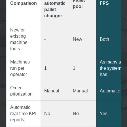
Pallet
Comparison
automatic
FPS
pool
pallet
changer
New or
existing
-
New
Both
machine
tools
Machines
As many as
run per
1
1
the system
operator
has
Order
Manual
Manual
Automatic
priorization
Automatic
real-time KPI
No
No
Yes
reports