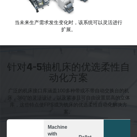
当未来生产需求发生变化时，该系统可以灵活进行
扩展。
针对4-5轴机床的优选柔性自
动化方案
广泛的机床接口库涵盖100多种带或不带自动交换台的机
床，360°的灵活设计，以及紧凑且可自由设置层高的立体
库，这些特点使FPS成为铣床的优选柔性自动化解决方
案。
Machine
with