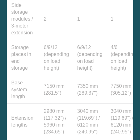
Side
storage
modules /
2
1
1
3-meter
extension
Storage
6/9/12
6/9/12
4/6
places in
(depending
(depending
(depending
end
on load
on load
on load
storage
height)
height)
height)
Base
7150 mm
7350 mm
7750 mm
system
(281.5″)
(289.37″)
(305.12″)
length
2980 mm
3040 mm
3040 mm
Extension
(117.32″) /
(119.69″) /
(119.69″) /
lengths
5960 mm
6120 mm
6120 mm
(234.65″)
(240.95″)
(240.95″)