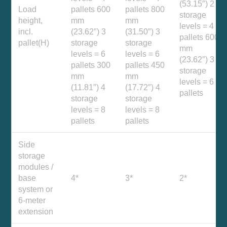
(53.15″) 2
Load
pallets 600
pallets 800
storage
height,
mm
mm
levels = 4
incl.
(23.62″) 3
(31.50″) 3
pallets 600
pallet(H)
storage
storage
mm
levels = 6
levels = 6
(23.62″) 3
pallets 300
pallets 450
storage
mm
mm
levels = 6
(11.81″) 4
(17.72″) 4
pallets
storage
storage
levels = 8
levels = 8
pallets
pallets
Side
storage
modules /
base
4*
3*
2*
system or
6-meter
extension