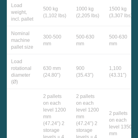
Load
500 kg
1000 kg
1500 kg
weight,
(1,102 lbs)
(2,205 lbs)
(3,307 lbs)
incl. pallet
Nominal
300-500
500-630
500-630
machine
mm
mm
mm
pallet size
Load
rotational
630 mm
900
1,100
diameter
(24.80″)
(35.43″)
(43.31″)
(Ø)
2 pallets
2 pallets
on each
on each
level 1200
level 1200
2 pallets
mm
mm
on each
(47.24″) 2
(47.24″) 2
level 1350
storage
storage
mm
levels = 4
levels = 4