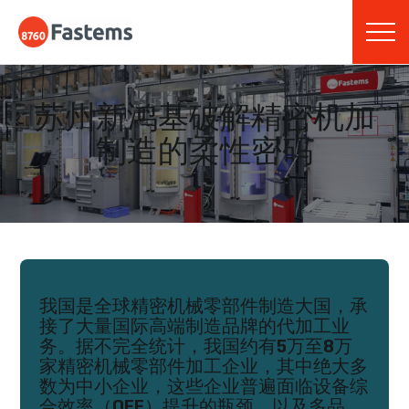
Skip
Fastems
to
content
苏州新鸿基破解精密机加
制造的柔性密码
我国是全球精密机械零部件制造大国，承
接了大量国际高端制造品牌的代加工业
务。据不完全统计，我国约有5万至8万
家精密机械零部件加工企业，其中绝大多
数为中小企业，这些企业普遍面临设备综
合效率（OEE）提升的瓶颈，以及多品