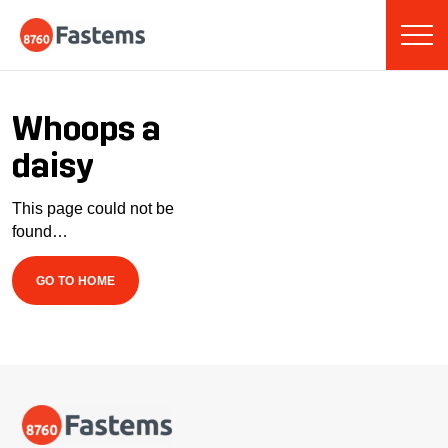
Skip
Fastems
to
content
Whoops a
daisy
This page could not be
found…
GO TO HOME