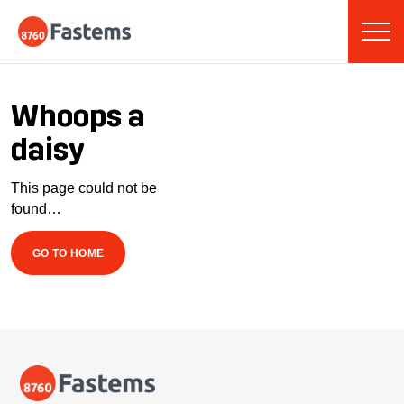
Skip
Fastems
to
content
Whoops a
daisy
This page could not be
found…
GO TO HOME