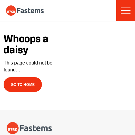
Skip
Fastems
to
content
Whoops a
daisy
This page could not be
found…
GO TO HOME