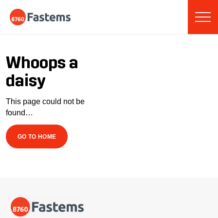
Skip
Fastems
to
content
Whoops a
daisy
This page could not be
found…
GO TO HOME