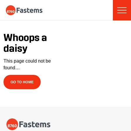
Skip
Fastems
to
content
Whoops a
daisy
This page could not be
found…
GO TO HOME