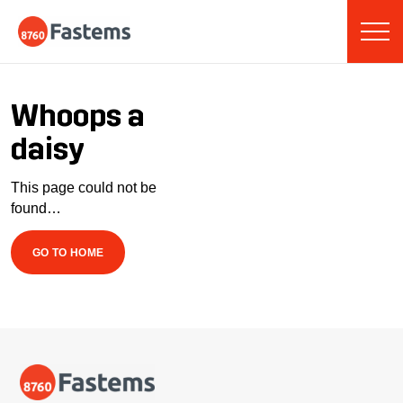
Skip
Fastems
to
content
Whoops a
daisy
This page could not be
found…
GO TO HOME