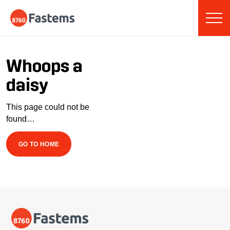
Skip
Fastems
to
content
Whoops a
daisy
This page could not be
found…
GO TO HOME