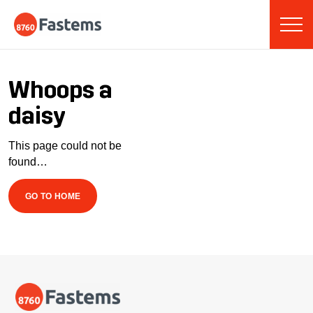
Skip
Fastems
to
content
Whoops a
daisy
This page could not be
found…
GO TO HOME