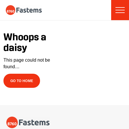
Skip
Fastems
to
content
Whoops a
daisy
This page could not be
found…
GO TO HOME