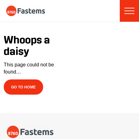
Skip
Fastems
to
content
Whoops a
daisy
This page could not be
found…
GO TO HOME