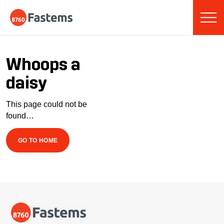
Skip
Fastems
to
content
Whoops a
daisy
This page could not be
found…
GO TO HOME