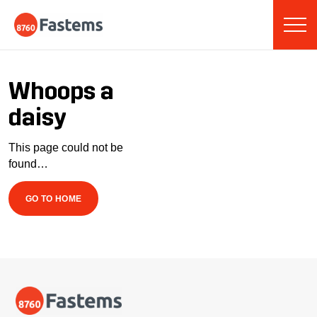
Skip
Fastems
to
content
Whoops a
daisy
This page could not be
found…
GO TO HOME