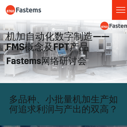
Skip
Fastems
to
content
机加自动化数字制造——
FMS概念及FPT产品
Fastems网络研讨会
多品种、小批量机加生产如
何追求利润与产出的双高？