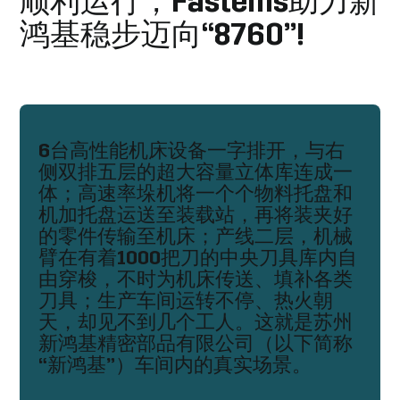
顺利运行，Fastems助力新
鸿基稳步迈向“8760”!
6台高性能机床设备一字排开，与右
侧双排五层的超大容量立体库连成一
体；高速率垛机将一个个物料托盘和
机加托盘运送至装载站，再将装夹好
的零件传输至机床；产线二层，机械
臂在有着1000把刀的中央刀具库内自
由穿梭，不时为机床传送、填补各类
刀具；生产车间运转不停、热火朝
天，却见不到几个工人。这就是苏州
新鸿基精密部品有限公司（以下简称
“新鸿基”）车间内的真实场景。