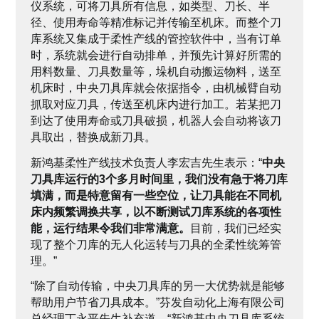
仪系统，可将刀具所有信息，如类型、刀长、半
径、使用寿命等精准标记并传输至机床。而整个刀
库系统又集成于柔性产线的管控软件中，当有订单
时，系统就会进行自动排单，并预先计算好所需的
用料数量、刀具数量等，垛机自动搬运物料，送至
机床时，中央刀具库就会依据指令，由机械臂自动
抓取对应刀具，传送至机床内进行加工。若某把刀
到达了使用寿命或刀具破损，机器人会自动将该刀
具取出，替换成新刀具。
新鸿基柔性产线技术负责人李宏吉先生表示：“
中央
刀具库运行的3个多月时间里，我们没有急于将刀库
填满，而是特意留有一些空位，让刀具能在不同机
床内频繁调换共享，以不断测试刀库系统的各项性
能，运行结果令我们非常满意。
目前，我们已经实
现了整个刀库的无人化运转与刀具的全柔性统筹管
理。”
“除了自动传输，中央刀具库的另一大优势就是能够
帮助用户节省刀具成本。”芬发自动化上海有限公司
总经理丁永平先生补充道，“新鸿基中央刀具库系统