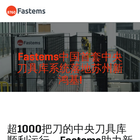
Skip
Fastems
to
content
Fastems中国首套中央
刀具库系统落地苏州新
鸿基!
超1000把刀的中央刀具库