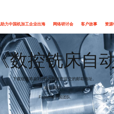
化助力中国机加工企业出海
网络研讨会
客户故事
资源
《数控铣床自
下载链接将在1分钟内到达您提交的邮箱地址。
顺颂商祺！
Fastems中国团队